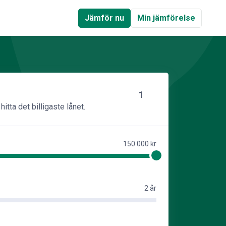
Jämför nu
Min jämförelse
1
itta det billigaste lånet.
150 000 kr
2 år