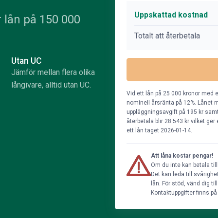
Uppskattad kostnad
 lån på 150 000
Totalt att återbetala
Utan UC
Jämför mellan flera olika
långivare, alltid utan UC.
Vid ett lån på 25 000 kronor med e
nominell årsränta på 12%. Lånet m
uppläggningsavgift på 195 kr samt 
återbetala blir 28 543 kr vilket ge
ett lån taget 2026-01-14.
Att låna kostar pengar!
Om du inte kan betala til
Det kan leda till svårig
lån. För stöd, vänd dig t
Kontaktuppgifter finns p