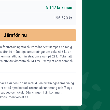
8 147 kr / mån
195 529 kr
Jämför nu
n återbetalningstid på 12 månader tillämpas en rörlig
edför 36 månatliga amorteringar om cirka 695 kr, en
en månatlig administrationsavgift på 29 kr. Totalt att
r en effektiv årsränta på 14,17%. Exemplet är baserat på
lbaka skulden i tid riskerar du en betalningsanmärkning.
heter att få hyra bostad, teckna abonnemang och få nya
ill budget- och skuldrådgivningen i din kommun.
å konsumentverket.se.