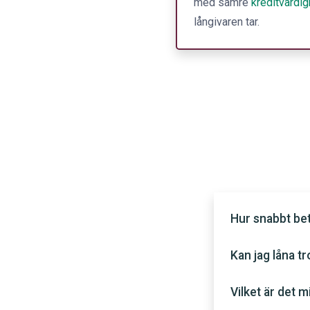
med sämre
kreditvärdig
långivaren tar.
Hur snabbt be
Kan jag låna t
Vilket är det 