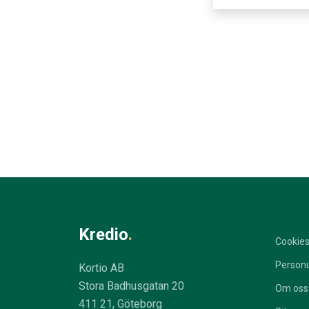
Kredio
.
Cookie
Personu
Kortio AB
Stora Badhusgatan 20
Om oss
411 21, Göteborg