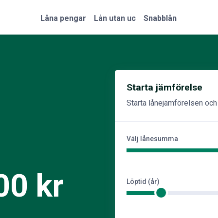
Låna pengar
Lån utan uc
Snabblån
Starta jämförelse
Starta lånejämförelsen och h
Välj lånesumma
00 kr
Löptid (år)