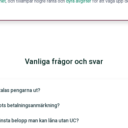
het
, och tillämpar högre ränta och
dyra avgifter
för att väga upp d
Vanliga frågor och svar
talas pengarna ut?
rots betalningsanmärkning?
minsta belopp man kan låna utan UC?