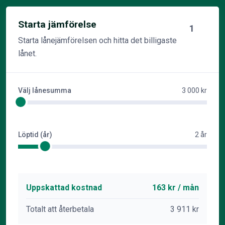
Starta jämförelse
1
Starta lånejämförelsen och hitta det billigaste
lånet.
Välj lånesumma
3 000 kr
Löptid (år)
2 år
Uppskattad kostnad
163 kr / mån
Totalt att återbetala
3 911 kr