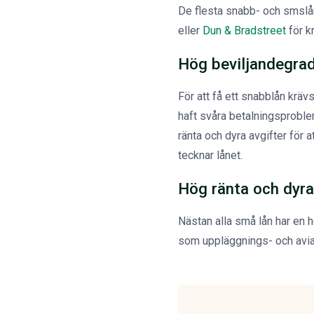
De flesta snabb- och smslån 
eller
Dun & Bradstreet
för k
Hög beviljandegra
För att få ett snabblån krä
haft svåra betalningsproble
ränta och dyra avgifter för 
tecknar lånet.
Hög ränta och dyra
Nästan alla små lån har en 
som uppläggnings- och aviav