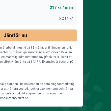
217 kr / mån
5 214 kr
Jämför nu
n återbetalningstid på 12 månader tillämpas en rörlig
edför 36 månatliga amorteringar om cirka 695 kr, en
en månatlig administrationsavgift på 29 kr. Totalt att
r en effektiv årsränta på 14,17%. Exemplet är baserat på
lbaka skulden i tid riskerar du en betalningsanmärkning.
heter att få hyra bostad, teckna abonnemang och få nya
ill budget- och skuldrådgivningen i din kommun.
å konsumentverket.se.