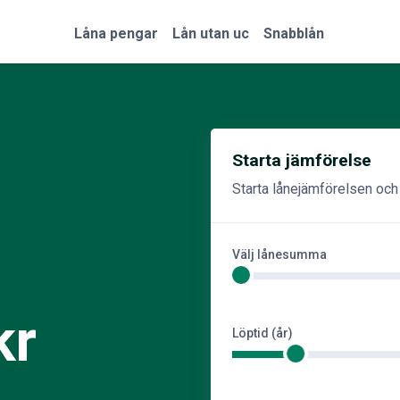
Låna pengar
Lån utan uc
Snabblån
Starta jämförelse
Starta lånejämförelsen och h
Välj lånesumma
kr
Löptid (år)