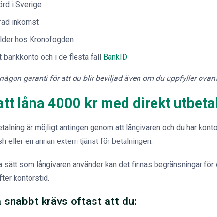
rd i Sverige
rad inkomst
kulder hos Kronofogden
 bankkonto och i de flesta fall
BankID
 någon garanti för att du blir beviljad även om du uppfyller ovan
 att låna 4000 kr med direkt utbeta
tbetalning är möjligt antingen genom att långivaren och du har kon
h eller en annan extern tjänst för betalningen.
 sätt som långivaren använder kan det finnas begränsningar för d
fter kontorstid.
 snabbt krävs oftast att du: