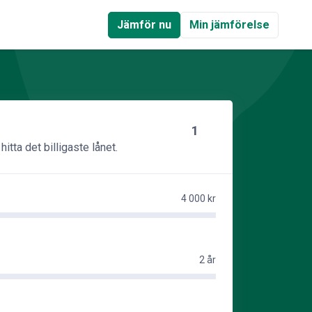
Jämför nu
Min jämförelse
1
itta det billigaste lånet.
4 000 kr
2 år