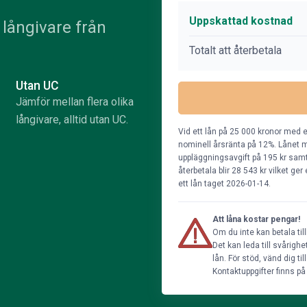
Uppskattad kostnad
långivare från
Totalt att återbetala
Utan UC
Jämför mellan flera olika
långivare, alltid utan UC.
Vid ett lån på 25 000 kronor med e
nominell årsränta på 12%. Lånet m
uppläggningsavgift på 195 kr samt 
återbetala blir 28 543 kr vilket ge
ett lån taget 2026-01-14.
Att låna kostar pengar!
Om du inte kan betala til
Det kan leda till svårig
lån. För stöd, vänd dig t
Kontaktuppgifter finns p