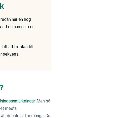
sk
 redan har en hög
k att du hamnar i en
ätt att frestas till
konsekvens.
?
lningsanmärkningar
. Men så
det mesta
 att de inte är för många. Du