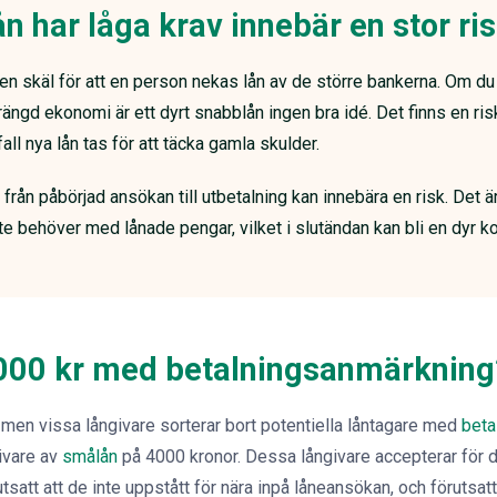
n har låga krav innebär en stor ri
en skäl för att en person nekas lån av de större bankerna. Om du
ängd ekonomi är ett dyrt snabblån ingen bra idé. Det finns en ris
fall nya lån tas för att täcka gamla skulder.
från påbörjad ansökan till utbetalning kan innebära en risk. Det är l
nte behöver med lånade pengar, vilket i slutändan kan bli en dyr 
4000 kr med betalningsanmärkning
ll men vissa långivare sorterar bort potentiella låntagare med
beta
givare av
smålån
på 4000 kronor. Dessa långivare accepterar för 
satt att de inte uppstått för nära inpå låneansökan, och förutsatt