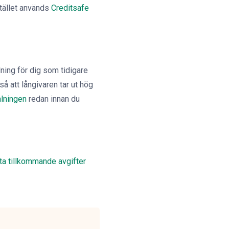
stället används
Creditsafe
ddning för dig som tidigare
 att långivaren tar ut hög
alningen
redan innan du
fta tillkommande avgifter