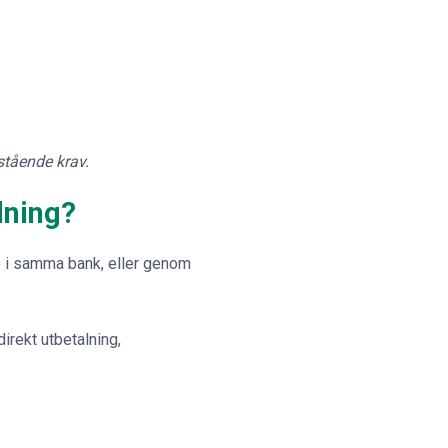
stående krav.
lning?
to i samma bank, eller genom
irekt utbetalning,