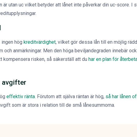
är utan uc vilket betyder att lånet inte påverkar din uc-score. I 
reditupplysningar.
d
vs ingen hög
kreditvärdighet
, vilket gör dessa lån till en möjlig rä
m och anmärkningar. Men den höga beviljandegraden innebär också
att kompensera risken, så säkerställ att du
har en plan för återbet
 avgifter
hög
effektiv ränta
. Förutom att själva räntan är hög,
så har lånen o
gift som är stora i relation till de små lånesummorna.